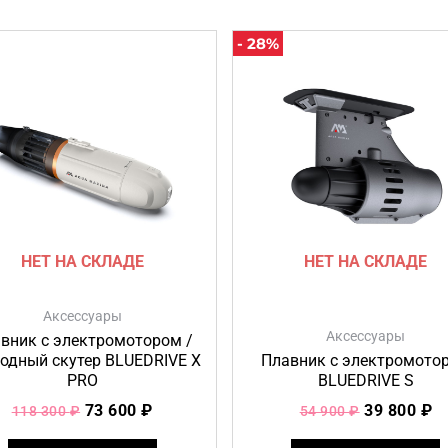
Первоначальная
Текущая
Первонач
Т
- 28%
цена
цена:
цена
ц
составляла
73
составлял
3
118
600 ₽.
54
80
300 ₽.
900 ₽.
НЕТ НА СКЛАДЕ
НЕТ НА СКЛАДЕ
Аксессуары
Аксессуары
вник с электромотором /
одный скутер BLUEDRIVE X
Плавник с электромото
PRO
BLUEDRIVE S
73 600
₽
39 800
₽
118 300
₽
54 900
₽