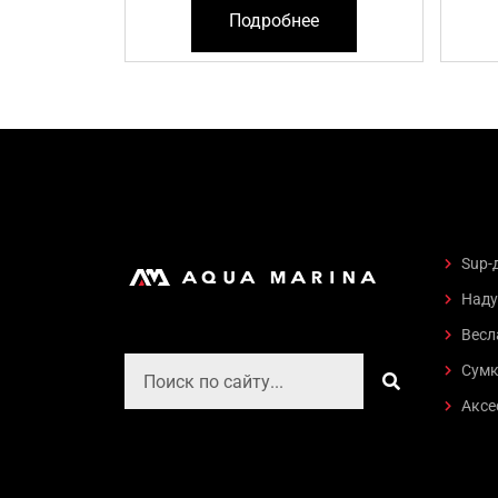
Подробнее
Sup-
Наду
Весл
Поиск
Поиск
Сумк
Аксе