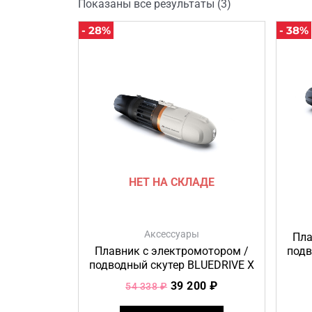
Показаны все результаты (3)
Первоначальная
Текущая
- 28%
- 38%
цена
цена:
составляла
39
54
200 ₽.
338 ₽.
НЕТ НА СКЛАДЕ
Аксессуары
Пла
Плавник с электромотором /
подв
подводный скутер BLUEDRIVE X
39 200
₽
54 338
₽