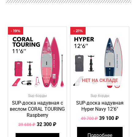
Первоначальная
Текущая
Первоначальна
Текуща
- 19%
- 21%
цена
цена:
цена
цена:
составляла
32
составляла
39
39
300 ₽.
49
100 ₽.
686 ₽.
700 ₽.
НЕТ НА СКЛАДЕ
Sup борды
Sup борды
SUP-доска надувная с
SUP-доска надувная
веслом CORAL TOURING
Hyper Navy 12’6″
Raspberry
39 100
₽
49 700
₽
32 300
₽
39 686
₽
Подробнее