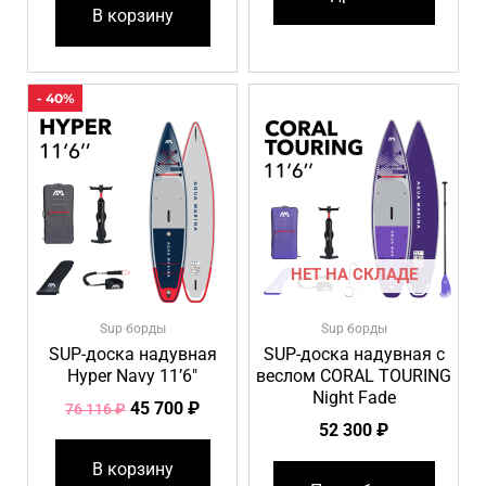
В корзину
Первоначальная
Текущая
- 40%
цена
цена:
составляла
45
76
700 ₽.
116 ₽.
НЕТ НА СКЛАДЕ
Sup борды
Sup борды
SUP-доска надувная
SUP-доска надувная с
Hyper Navy 11’6″
веслом CORAL TOURING
Night Fade
45 700
₽
76 116
₽
52 300
₽
В корзину