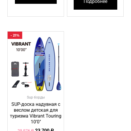
Подробнее
Первоначальная
Текущая
- 21%
цена
цена:
составляла
23
29
700 ₽.
976 ₽.
Sup борды
SUP-доска надувная с
веслом детская для
туризма Vibrant Touring
10’0″
23 700
₽
29 976
₽