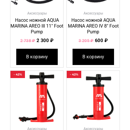
Аксессуары
Аксессуары
Насос ножной AQUA
Насос ножной AQUA
MARINA AREO III 11″ Foot
MARINA AREO IV 8″ Foot
Pump
Pump
2 300
₽
600
₽
2 738
₽
3 205
₽
В корзину
В корзину
Первоначальная
Текущая
Первоначальна
Текущая
- 42%
- 42%
цена
цена:
цена
цена:
составляла
1
составляла
1
2
400 ₽.
2
300 ₽.
415 ₽.
242 ₽.
Аксессуары
Аксессуары