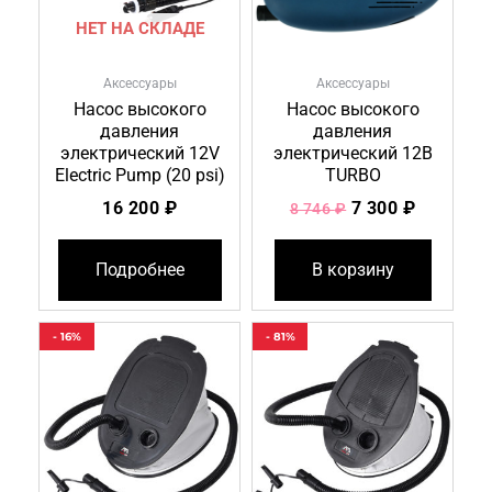
НЕТ НА СКЛАДЕ
Аксессуары
Аксессуары
Насос высокого
Насос высокого
давления
давления
электрический 12V
электрический 12В
Electric Pump (20 psi)
TURBO
16 200
₽
7 300
₽
8 746
₽
Подробнее
В корзину
Первоначальная
Текущая
Первоначальн
Текущая
- 16%
- 81%
цена
цена:
цена
цена:
составляла
2
составляла
600 ₽.
2
300 ₽.
3
738 ₽.
205 ₽.