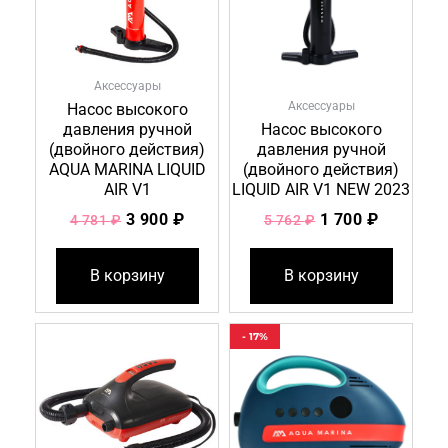
Аксессуары
Аксессуары
Насос высокого
давления ручной
Насос высокого
(двойного действия)
давления ручной
AQUA MARINA LIQUID
(двойного действия)
AIR V1
LIQUID AIR V1 NEW 2023
3 900
₽
1 700
₽
4 781
₽
5 762
₽
В корзину
В корзину
Первоначальна
Текущая
- 17%
цена
цена:
составляла
7
8
300 ₽.
746 ₽.